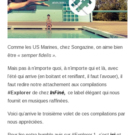
Comme les US Marines, chez Songazine, on aime bien
être
« semper fidelis ».
Mais pas à n’importe quoi, à n’importe qui et là, avec
l’été qui arrive (en boitant et reniflant, il faut l’avouer), il
faut redire notre attachement aux compilations
#Explorer
de chez
InFiné,
ce label élégant qui nous
fournit en musiques raffinées.
Voici qu’arrive le troisième volet de ces compilations par
nous appréciées.
Pour lire notre humble avis sur #Explorer 1, c’est
ici
et