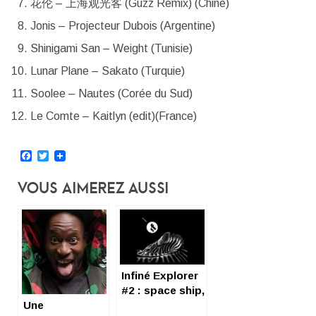
花伦 – 上海观光客 (Guzz Remix) (Chine)
Jonis – Projecteur Dubois (Argentine)
Shinigami San – Weight (Tunisie)
Lunar Plane – Sakato (Turquie)
Soolee – Nautes (Corée du Sud)
Le Comte – Kaitlyn (edit)(France)
Facebook
Twitter
Vous Aimerez Aussi
Infiné Explorer
#2 : space ship,
Une
space trip