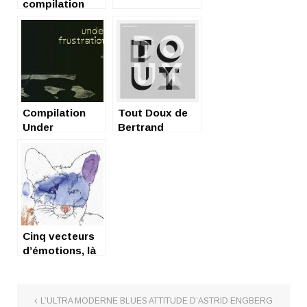
compilation
Banzaï Lab ?
Cool !
Compilation
Tout Doux de
Under
Bertrand
Frustration (vol
Betsch : du
1)- Arabstazy-
velours
Cinq vecteurs
d’émotions, là
tout de suite
L’ULTRA MODERNE BLUES ATTITUDE D’ASTRID ENGBERG