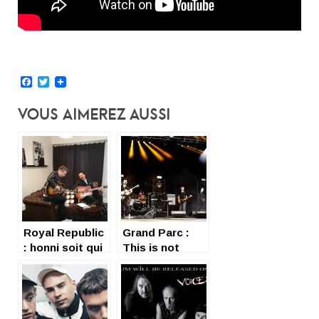
Facebook
Twitter
Vous Aimerez Aussi
Royal Republic
Grand Parc :
: honni soit qui
This is not
Mal (mö) y
monolithic
pense
music