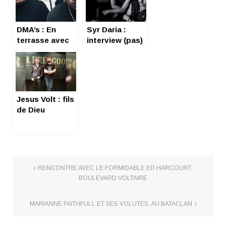
DMA’s : En
Syr Daria :
terrasse avec
interview (pas)
Johnny Took
fleuve
Jesus Volt : fils
de Dieu
l’Ampère
RENCONTRE AVEC LE FORMIDABLE ED HARCOURT,
BOULEVARD VOLTAIRE
MARIANNE FAITHFULL ET SES VOLUTES, AU BATACLAN