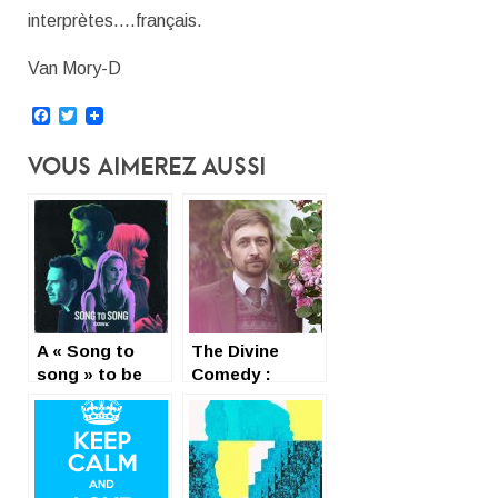
interprètes….français.
Van Mory-D
Facebook
Twitter
Vous Aimerez Aussi
A « Song to
The Divine
song » to be
Comedy :
kissed_
majesty pop
Terrence Malick
song