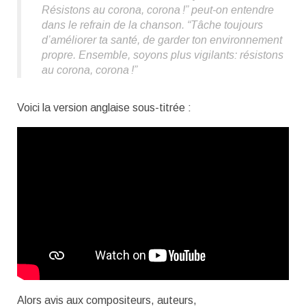
Résistons au corona, corona !”
peut-on entendre
dans le refrain de la chanson.
“Tâche toujours
d’améliorer ta santé, de garder ton environnement
propre. Ensemble, soyons plus vigilants
: résistons
au corona, corona !”
Voici la version anglaise sous-titrée :
Alors avis aux compositeurs, auteurs,