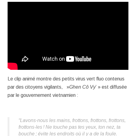
Le clip animé montre des petits virus vert fluo contenus
par des citoyens vigilants, »
Ghen Cô Vy
’ » est diffusée
par le gouvernement vietnamien :
“Lavons-nous les mains, frottons, frottons, frottons,
frottons-les ! Ne touche pas tes yeux, ton nez, ta
bouche ; évite les endroits où il y a de la foule.