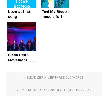
Love at first
Feel My Bicep :
song
muscle fort
Black Delta
Movement
(avant tout le
monde)
ELDAD ZITRIN, L’EP THREE OLD WORDS
VELVET KILLS : BODHI LABYRINTH HA HA HA HAAAA