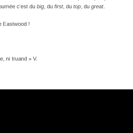
tournée c’est du
big
, du
first
, du
top
, du
great
.
e Eastwood !
, ni truand » V.