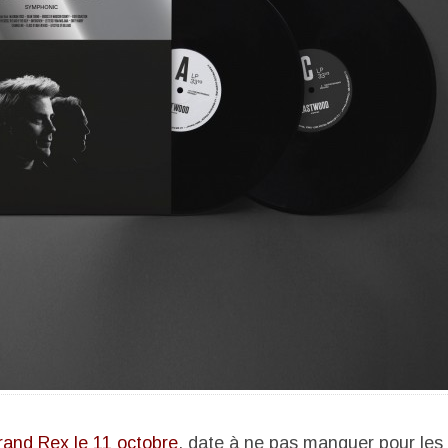
rand Rex le 11 octobre
, date à ne pas manquer pour les 