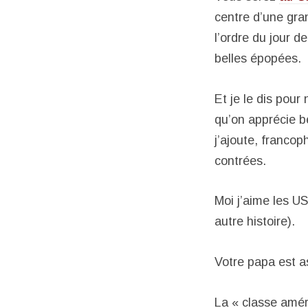
centre d’une gran
l’ordre du jour d
belles épopées.
Et je le dis pour
qu’on apprécie b
j’ajoute, franco
contrées.
Moi j’aime les U
autre histoire).
Votre papa est a
La « classe amér