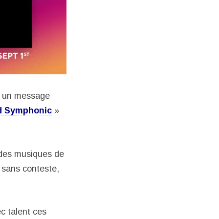
au un message
d Symphonic
»
 des musiques de
s sans conteste,
c talent ces