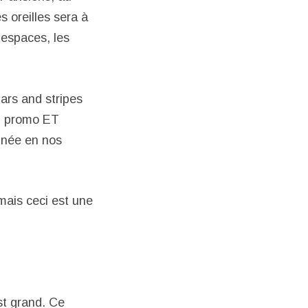
 oreilles sera à
s espaces, les
tars and stripes
en promo ET
année en nos
mais ceci est une
st grand. Ce