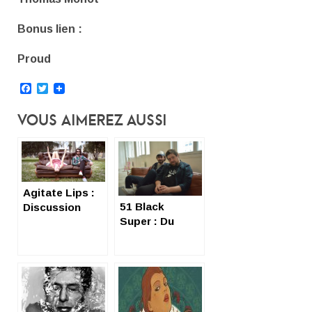
Bonus lien :
Proud
Facebook
Twitter
Vous Aimerez Aussi
Agitate Lips :
51 Black
Discussion
Super : Du
musicale dans
garage-rock
un bistrot
entre potes