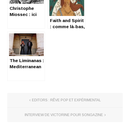
Christophe
Miossec : ici
bas, ici on
Faith and Spirit
t’aime
: comme là-bas,
dis !
The Liminanas :
Mediterranean
garage
EDITORS : RÊVE POP ET EXPÉRIMENTAL
INTERVIEW DE VICTORINE POUR SONGAZINE