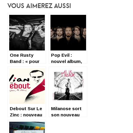
Vous Aimerez Aussi
One Rusty
Pop Evil :
Band : « pour
nouvel album,
nous c’est plus
nouveau clip
que des
« Waking
claquettes »
Lions »
Debout Sur Le
Milanose sort
Zinc : nouveau
son nouveau
disque !
clip de Roi-
démon