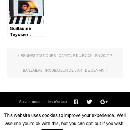
Guillaume
Teyssier :
Vortex-
contexte-
prétexte
RENNES TOUJOURS ‘’CAPITALE DU ROCK’’ EN 2017 ?
BANZAÏLAB : INCUBATEUR DE L’ART DE DEMAIN
Suivez-nous sur les réseaux :
Inscription newsletter :
This website uses cookies to improve your experience. We'll
assume you're ok with this, but you can opt-out if you wish.