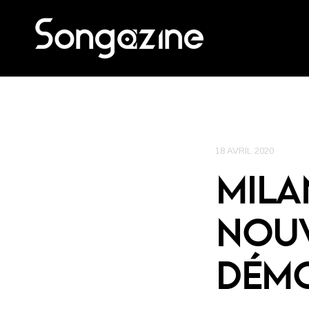
18 AVRIL 2020
MILA
NOUV
DÉM