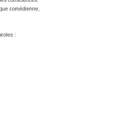
 les consciences.
t que comédienne,
aroles :