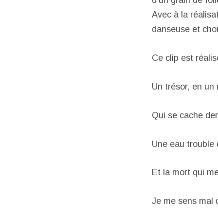
d’un grain de fol
Avec à la réalisa
danseu
Ce clip est réali
Un trésor, en un
Qui se cache der
Une eau trouble q
Et la mort qui m
Je me sens mal 