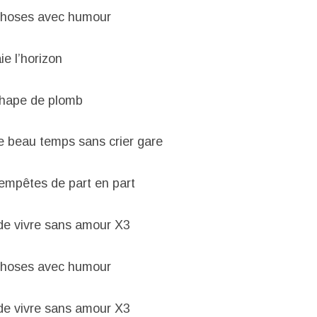
s choses avec humour
ie l’horizon
chape de plomb
t le beau temps sans crier gare
tempêtes de part en part
de vivre sans amour X3
s choses avec humour
de vivre sans amour X3