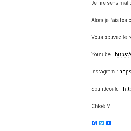
Je me sens mal 
Alors je fais le
Vous pouvez le re
Youtube :
https:
Instagram :
http
Soundcould :
htt
Chloé M
Facebook
Twitter