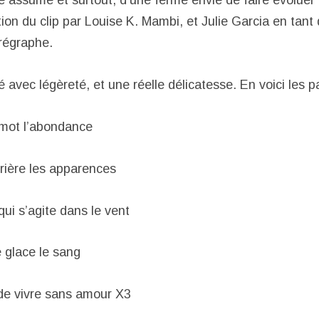
ie assumé et surtout, d’une ferme envie de faire évoluer
tion du clip par Louise K. Mambi, et Julie Garcia en tan
se et chorégraphe.
sé avec légèreté, et une réelle délicatesse. En voici les p
 mot l’abondance
rière les apparences
ui s’agite dans le vent
e glace le sang
de vivre sans amour X3