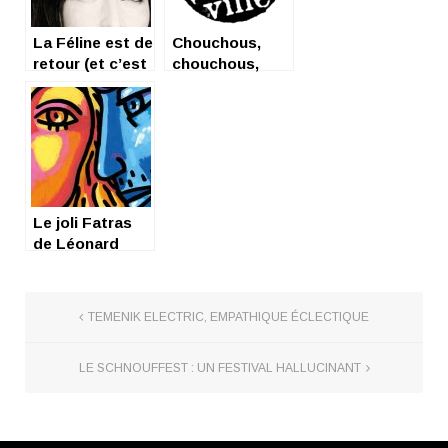
La Féline est de
Chouchous,
retour (et c’est
chouchous,
beau)
demandez nos
chouchous !
Le joli Fatras
de Léonard
TEMENIK ELECTRIC, EMPATHIQUE ÉCLECTIQUE
LE SCHNOUFFEST : UN FESTIVAL HALLUCINANT