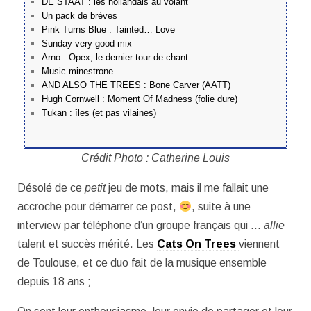
DE STAAT : les hollandais au volant
Un pack de brèves
Pink Turns Blue : Tainted… Love
Sunday very good mix
Arno : Opex, le dernier tour de chant
Music minestrone
AND ALSO THE TREES : Bone Carver (AATT)
Hugh Cornwell : Moment Of Madness (folie dure)
Tukan : îles (et pas vilaines)
Crédit Photo : Catherine Louis
Désolé de ce
petit
jeu de mots, mais il me fallait une
accroche pour démarrer ce post,
, suite à une
interview par téléphone d’un groupe français qui …
allie
talent et succès mérité. Les
Cats On Trees
viennent
de Toulouse, et ce duo fait de la musique ensemble
depuis 18 ans ;