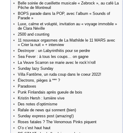
Belle soirée de cueillette musicale « Zebrock », au café La
Pêche de Montreuil
BOPS parade dans la POP, avec l’album « Sounds of
Parade »
Luxe, calme et volupté, invitation au « voyage immobile »
de Clara Néville
2500 and counting
11 nouveaux orgasmes de La Mathilde le 11 MARS avec
« Crier la nuit » + interview
Destroyer : un Labyrinthitis pour se perdre
Sea Fever : à tous les coups… on gagne
La Veuve Scarron se marie avec le rock’n’roll
Sunday lazy Sunday
Villa Fantôme, un ruda coup dans le coeur 2022!
Électrons, pièges à *** ?
Paradoxes
Punk Finlandais après gueule de bois
Kristin Hersh : lumière vive
Des notes d’optimisme
Rafale de news qui sonnent (bien)
Sunday express post (amazing!)
Roses fatales ? The Venomous Pinks piquent
O’o c’est haut haut