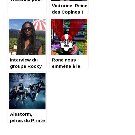
Songazine
Victorine, Reine
des Copines !
Interview du
Rone nous
groupe Rocky
emmène à la
aux Solidays
fête foraine
Alestorm,
pères du Pirate
Metal