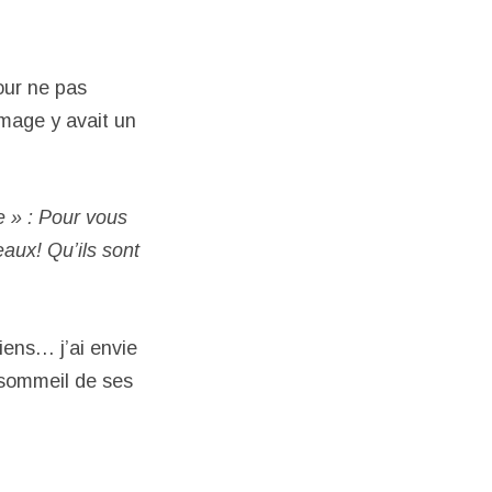
our ne pas
mmage y avait un
e » : Pour vous
eaux! Qu’ils sont
riens… j’ai envie
e sommeil de ses