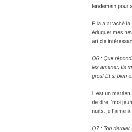
lendemain pour s
Ella a arraché l
éduquer mes neve
article intéress
Q6 : Que réponds
les amener, Ils m
gros! Et si bien 
Il est un martien
de dire, ‘moi jeu
nuits, je l’aime 
Q7 : Ton dernier