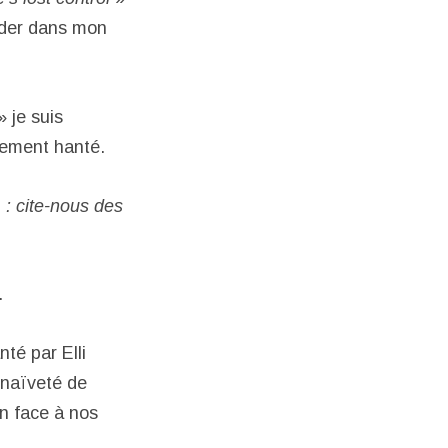
arder dans mon
 je suis
tement hanté.
 : cite-nous des
.
nté par Elli
a naïveté de
on face à nos