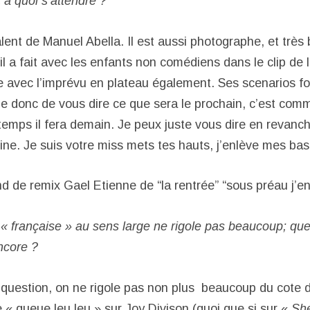
 à quoi s’attendre ?
lent de Manuel Abella. Il est aussi photographe, et très 
il a fait avec les enfants non comédiens dans le clip de l
oue avec l’imprévu en plateau également. Ses scenarios f
e donc de vous dire ce que sera le prochain, c’est com
emps il fera demain. Je peux juste vous dire en revanch
ine. Je suis votre miss mets tes hauts, j’enlève mes bas
nd de remix Gael Etienne de “la rentrée” “sous préau j’
« française » au sens large ne rigole pas beaucoup; que
ncore ?
question, on ne rigole pas non plus beaucoup du cote de
 « queue leu leu » sur Joy Divison (quoi que si sur «
She