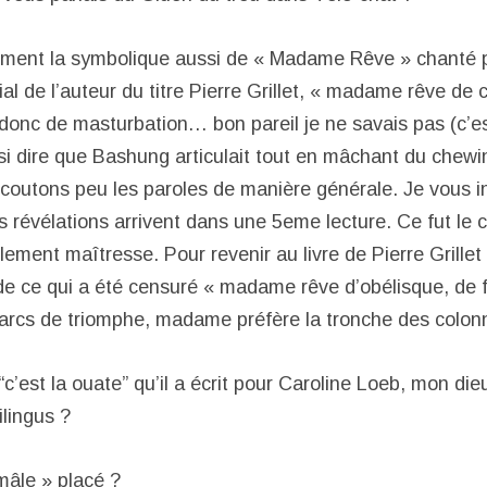
emment la symbolique aussi de « Madame Rêve » chanté
nial de l’auteur du titre Pierre Grillet, « madame rêve de 
t donc de masturbation… bon pareil je ne savais pas (c’est
ssi dire que Bashung articulait tout en mâchant du chew
coutons peu les paroles de manière générale. Je vous in
s révélations arrivent dans une 5eme lecture. Ce fut le
lement maîtresse. Pour revenir au livre de Pierre Grillet 
e de ce qui a été censuré « madame rêve d’obélisque, de 
arcs de triomphe, madame préfère la tronche des colon
 “c’est la ouate” qu’il a écrit pour Caroline Loeb, mon di
ilingus ?
‘mâle » placé ?