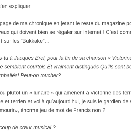
’en expliquer.
a page de ma chronique en jetant le reste du magazine p
ux qui doivent bien se régaler sur Internet ! C’est do
ant sur les “Bukkake”…
-tu à Jacques Brel, pour la fin de sa chanson « Victorin
e semblent courtois Et vraiment distingués Qu’ils sont b
emballés! Peut-on toucher?
 ou plutôt un « lunaire » qui amènent à Victorine des ter
ne et terrien et voilà qu’aujourd’hui, je suis le gardien d
à mourir», énorme jeu de mot de Francis non ?
 coup de cœur musical ?