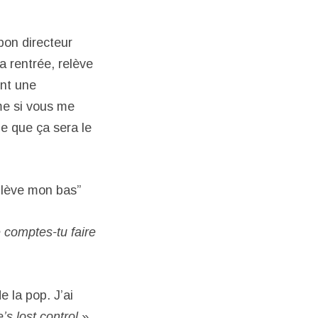
bon directeur
a rentrée, relève
ont une
me si vous me
e que ça sera le
enlève mon bas”
 comptes-tu faire
 la pop. J’ai
’s lost control
»