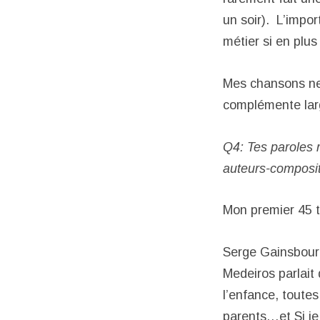
un soir). L’impor
métier si en plus 
Mes chansons ne 
complémente larg
Q4: Tes paroles 
auteurs-composit
Mon premier 45 t
Serge Gainsbourg,
Medeiros parlait 
l’enfance, toute
parents…et Si je