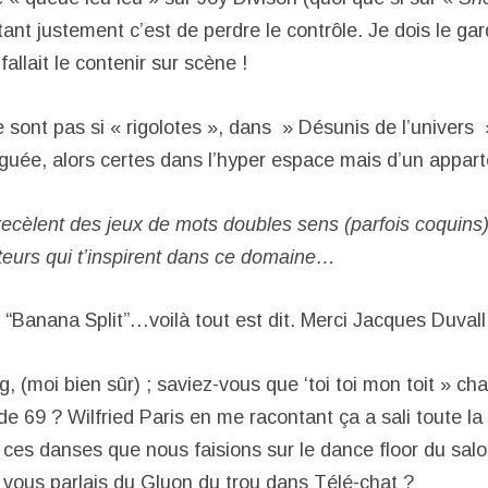
tant justement c’est de perdre le contrôle. Je dois le g
fallait le contenir sur scène !
sont pas si « rigolotes », dans » Désunis de l’univers »
uée, alors certes dans l’hyper espace mais d’un appar
recèlent des jeux de mots doubles sens (parfois coquins)
eurs qui t’inspirent dans ce domaine…
 “Banana Split”…voilà tout est dit. Merci Jacques Duvall
 (moi bien sûr) ; saviez-vous que ‘toi toi mon toit » cha
de 69 ? Wilfried Paris en me racontant ça a sali toute l
s ces danses que nous faisions sur le dance floor du sal
 vous parlais du Gluon du trou dans Télé-chat ?