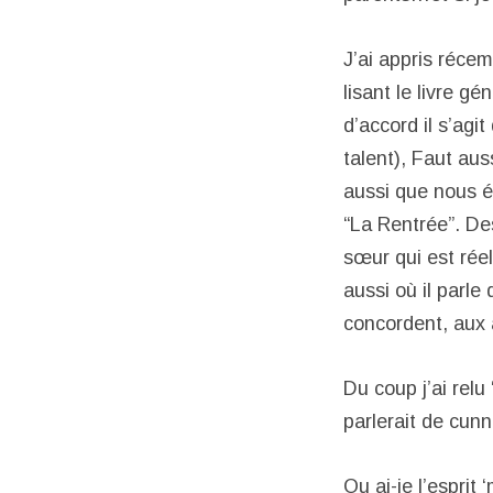
J’ai appris réc
lisant le livre gé
d’accord il s’agi
talent), Faut au
aussi que nous é
“La Rentrée”. De
sœur qui est réel
aussi où il parl
concordent, aux 
Du coup j’ai relu
parlerait de cunn
Ou ai-je l’esprit 