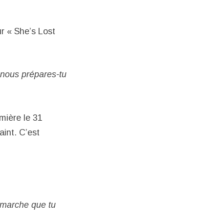
r « She’s Lost
 nous prépares-tu
mière le 31
int. C’est
démarche que tu