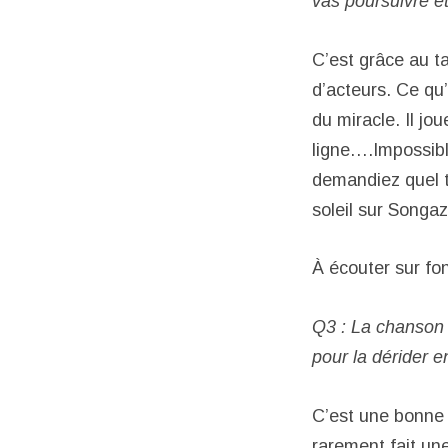
vas poursuivre et
C’est grâce au ta
d’acteurs. Ce qu’
du miracle. Il j
ligne….Impossibl
demandiez quel t
soleil sur Songaz
À écouter sur fo
Q3 : La chanson 
pour la dérider e
C’est une bonne 
rarement fait une