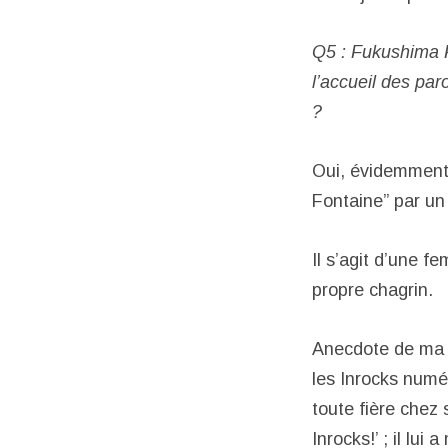
Q5 : Fukushima F
l’accueil des pa
?
Oui, évidemment 
Fontaine” par un 
Il s’agit d’une f
propre chagrin.
Anecdote de ma 
les Inrocks numé
toute fière chez 
Inrocks!’ ; il lui