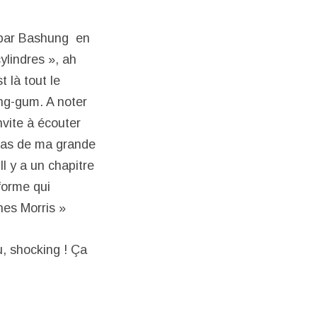
 par Bashung en
cylindres », ah
 là tout le
ing-gum. A noter
vite à écouter
 cas de ma grande
Il y a un chapitre
forme qui
nes Morris »
eu, shocking ! Ça