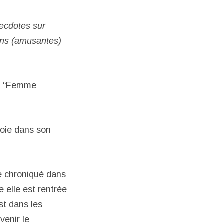
ecdotes sur
ons (amusantes)
ire “Femme
noie dans son
é chroniqué dans
 elle est rentrée
est dans les
venir le