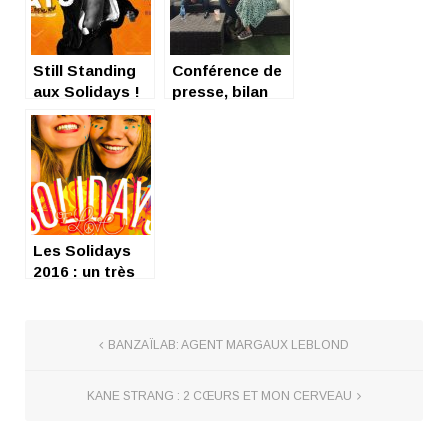
interview du
groupe
Still Standing
Conférence de
aux Solidays !
presse, bilan
des Solidays
2017
Les Solidays
2016 : un très
bon cru !
BANZAÏLAB: AGENT MARGAUX LEBLOND
KANE STRANG : 2 CŒURS ET MON CERVEAU