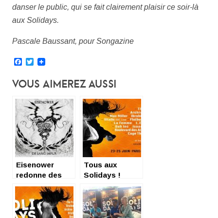
danser le public, qui se fait clairement plaisir ce soir-là
aux Solidays.
Pascale Baussant, pour Songazine
Facebook
Twitter
Vous Aimerez Aussi
Eisenower
Tous aux
redonne des
Solidays !
forces avec
« de sang
impur » EP 5
titres, et