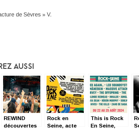
cture de Sèvres » V.
rez Aussi
REWIND
Rock en
This is Rock
R
découvertes
Seine, acte
En Seine,
S
Rock En
XV
baby !
J