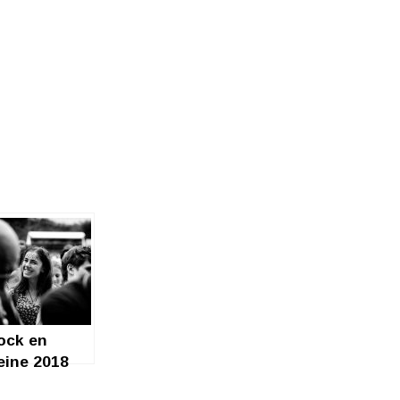
ock en
eine 2018
3, c’est mon