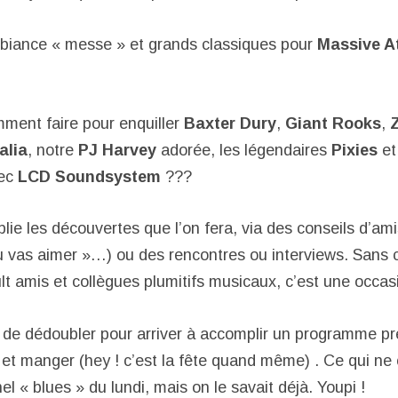
iance « messe » et grands classiques pour
Massive A
ment faire pour enquiller
Baxter Dury
,
Giant Rooks
,
alia
, notre
PJ Harvey
adorée, les légendaires
Pixies
et 
vec
LCD Soundsystem
???
lie les découvertes que l’on fera, via des conseils d’ami
tu vas aimer »…) ou des rencontres ou interviews. Sans c
lt amis et collègues plumitifs musicaux, c’est une occas
ait de dédoubler pour arriver à accomplir un programme p
 et manger (hey ! c’est la fête quand même) . Ce qui ne
el « blues » du lundi, mais on le savait déjà. Youpi !