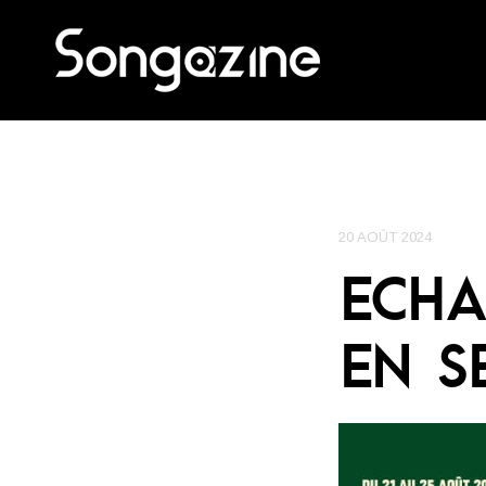
20 AOÛT 2024
ECHA
EN S