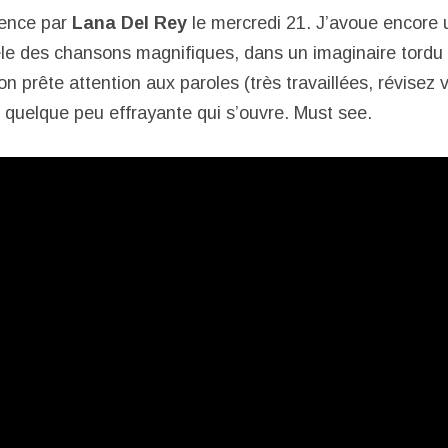
ence par
Lana Del Rey
le mercredi 21. J’avoue encore 
vèle des chansons magnifiques, dans un imaginaire tordu 
’on prête attention aux paroles (très travaillées, révisez 
e quelque peu effrayante qui s’ouvre. Must see.