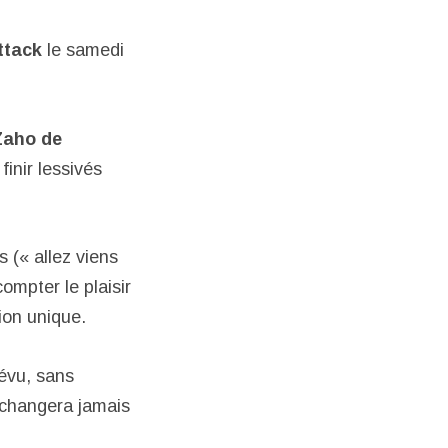
ttack
le samedi
Zaho de
finir lessivés
s (« allez viens
ompter le plaisir
ion unique.
révu, sans
 changera jamais