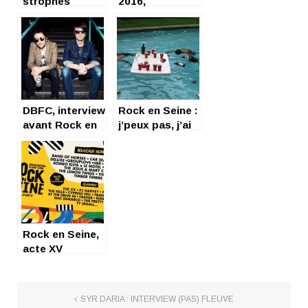
strophes
2016,
[ROCK EN
dimanche-
SEINE 2019 –
émotions
JOUR 3]
DBFC, interview
Rock en Seine :
avant Rock en
j’peux pas, j’ai
seine 2017
piscine ?
Rock en Seine,
acte XV
SYR DARIA : INTERVIEW (PAS) FLEUVE