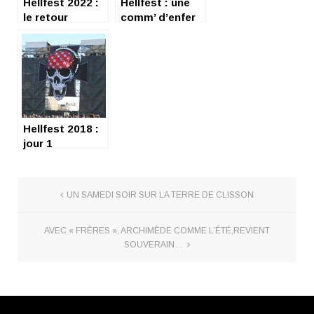
Hellfest 2022 :
Hellfest : une
le retour
comm’ d’enfer
flamboyant
Hellfest 2018 :
jour 1
UN SAMEDI SOIR SUR LA TERRE DE CLISSON
AVEC « FRÈRES », ARCHIMÈDE COMME L’ÉTÉ,REVIENT
SOUVERAIN…