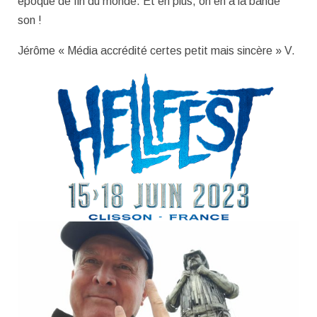
époque de fin du monde. Et en plus, on en a la bande
son !
Jérôme « Média accrédité certes petit mais sincère » V.