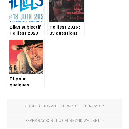
Bilan subjectif
Hellfest 2016 :
Hellfest 2023
33 questions
pour les vrais
fans
Et pour
quelques
dollars de plus
ROBERT JON AND THE WRECK : EP-TARADE !
FEVER RAY SORT DU CADRE AND WE LIKE IT