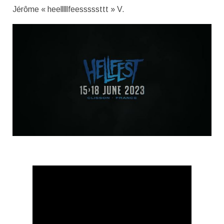
Jérôme « heelllllfeesssssttt » V.