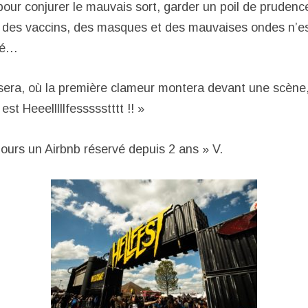
pour conjurer le mauvais sort, garder un poil de prudenc
 des vaccins, des masques et des mauvaises ondes n’e
iné…
y sera, où la première clameur montera devant une scène
 est Heeelllllfessssstttt !! »
jours un Airbnb réservé depuis 2 ans » V.