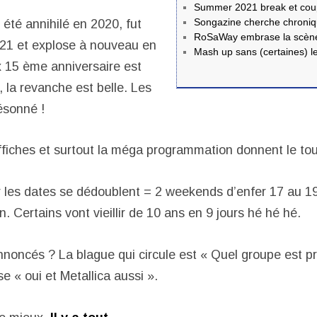
Summer 2021 break et coup 
Songazine cherche chroniq
 été annihilé en 2020, fut
RoSaWay embrase la scène
21 et explose à nouveau en
Mash up sans (certaines) le
 15 ème anniversaire est
 la revanche est belle. Les
ésonné !
fiches et surtout la méga programmation donnent le tou
es dates se dédoublent = 2 weekends d’enfer 17 au 19,
 Certains vont vieillir de 10 ans en 9 jours hé hé hé.
nnoncés ? La blague qui circule est « Quel groupe est pr
 « oui et Metallica aussi ».