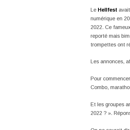
Le
Hellfest
avait
numérique en 20
2022. Ce fameux
reporté mais bim,
trompettes ont r
Les annonces, af
Pour commencer l
Combo, marathon.
Et les groupes a
2022 ? ». Réponse