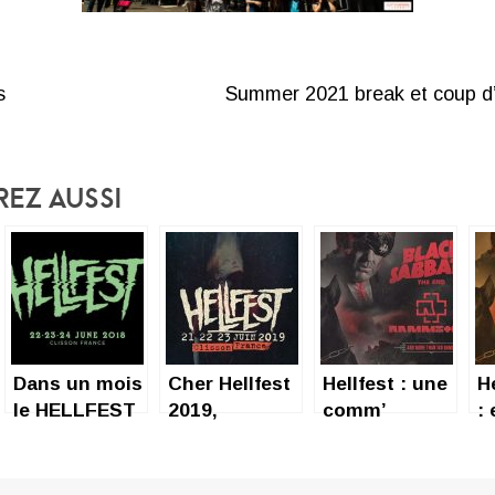
s
Summer 2021 break et coup d’
rez Aussi
Dans un mois
Cher Hellfest
Hellfest : une
H
le HELLFEST
2019,
comm’
:
2018 !
d’enfer
fo