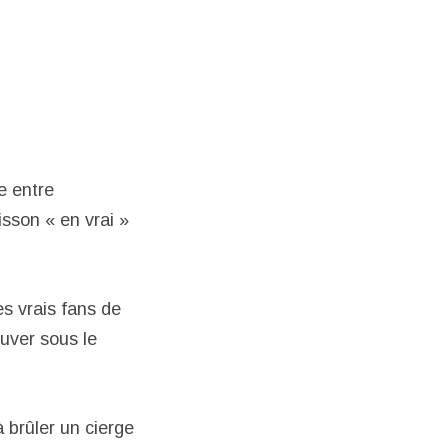
e entre
isson « en vrai »
s vrais fans de
ouver sous le
à brûler un cierge