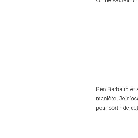
On ne saurait di
Ben Barbaud et s
manière. Je n’ose
pour sortir de 