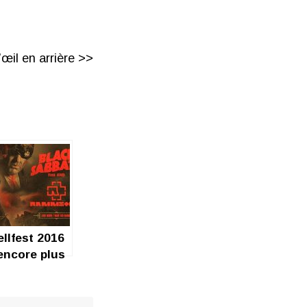
œil en arrière >>
ellfest 2016
 encore plus
rt !