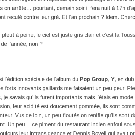
s on arrête… pourtant, demain soir il fera nuit à 17h d’
nt reculé contre leur gré. Et l’an prochain ? Idem. Cherc
l pleut à peine, le ciel est juste gris clair et c’est la Tous
e de l’année, non ?
i l’édition spéciale de l’album du
Pop Group
,
Y
, en dub
 forts innovants gaillards me faisaient un peu peur. Ple
, je savais qu’ils furent importants mais j’étais en mode
ersion, leur acidité est doucement gommée, ils sont com
nteur. Vus de loin, un peu floutés on renifle qu’ils sont
ant. Un peu… ce piment du restaurant indien enfoui sous
oujours leur intransigeance et Dennis Bovell qui avait p