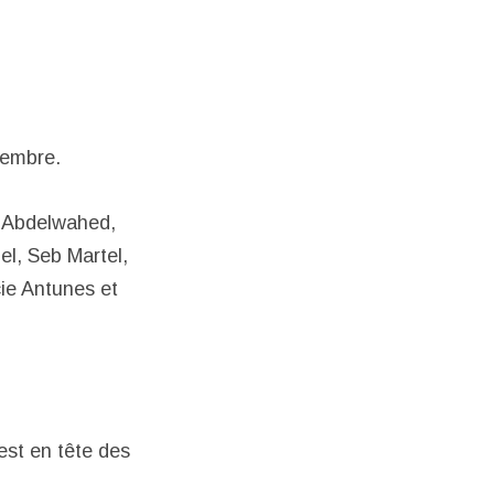
vembre.
a Abdelwahed,
el, Seb Martel,
ie Antunes et
est en tête des
.