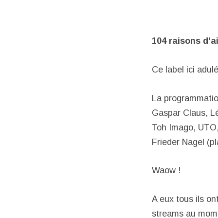
104 raisons d’a
Ce label ici adu
La programmation
Gaspar Claus, Lé
Toh Imago, UTO,
Frieder Nagel (p
Waow !
A eux tous ils on
streams au mome