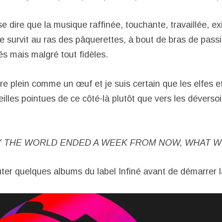
e dire que la musique raffinée, touchante, travaillée, ex
e survit au ras des pâquerettes, à bout de bras de pass
és mais malgré tout fidèles.
tre plein comme un œuf et je suis certain que les elfes 
eilles pointues de ce côté-là plutôt que vers les dévers
AY THE WORLD ENDED A WEEK FROM NOW, WHAT 
er quelques albums du label Infiné avant de démarrer l