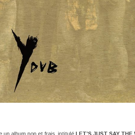
 un album pop et frais, intitulé
LET’S JUST SAY TH