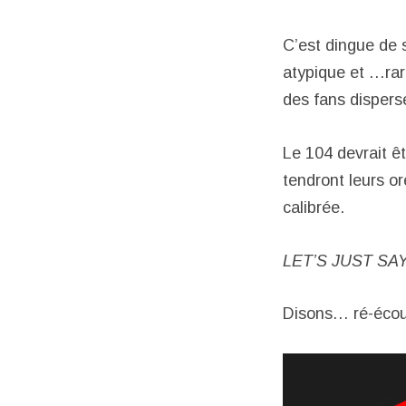
C’est dingue de s
atypique et …rar
des fans dispers
Le 104 devrait ê
tendront leurs or
calibrée.
LET’S JUST S
Disons… ré-écout