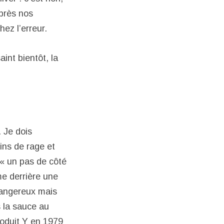
après nos
hez l’erreur.
saint bientôt, la
. Je dois
ins de rage et
 « un pas de côté
me derrière une
 dangereux mais
 la sauce au
roduit Y en 1979