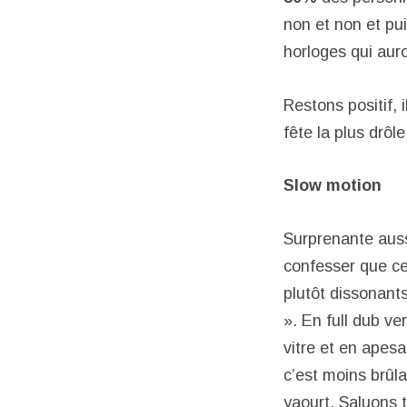
non et non et pui
horloges qui auro
Restons positif, i
fête la plus drôl
Slow motion
Surprenante auss
confesser que ces
plutôt dissonants
». En full dub v
vitre et en apesa
c’est moins brûl
yaourt. Saluons t