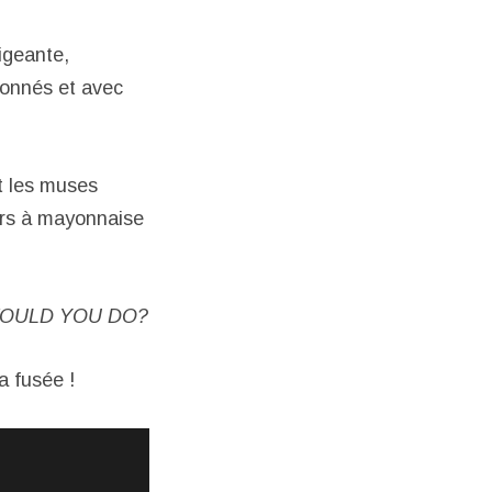
igeante,
ionnés et avec
et les muses
oirs à mayonnaise
WOULD YOU DO?
a fusée !