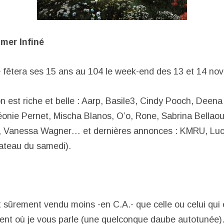
imer Infiné
lé fêtera ses 15 ans au 104 le week-end des 13 et 14 no
 est riche et belle : Aarp, Basile3, Cindy Pooch, Deen
onie Pernet, Mischa Blanos, O’o, Rone, Sabrina Bellaou
 Vanessa Wagner… et dernières annonces : KMRU, Luc
lateau du samedi).
t sûrement vendu moins -en C.A.- que celle ou celui qui 
nt où je vous parle (une quelconque daube autotunée)