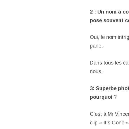
2 : Un nom à co
pose souvent ce
Oui, le nom intri
parle.
Dans tous les ca
nous.
3: Superbe phot
pourquoi
?
C’est à Mr Vincen
clip « It’s Gone »