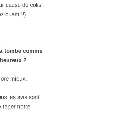
ur cause de colis
z ouam !!).
ela tombe comme
 heureux ?
core mieux.
ous les avis sont
e taper notre