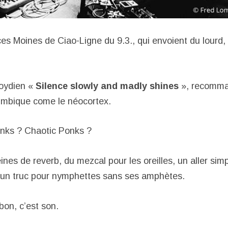
ces Moines de Ciao-Ligne du 9.3., qui envoient du lourd,
loydien «
Silence slowly and madly shines
», recomma
limbique come le néocortex.
nks ? Chaotic Ponks ?
nes de reverb, du mezcal pour les oreilles, un aller simp
s un truc pour nymphettes sans ses amphètes.
 bon, c’est son.