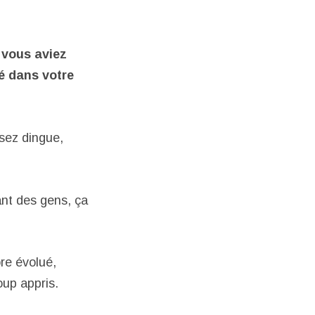
t vous aviez
vé dans votre
sez dingue,
nt des gens, ça
ore évolué,
oup appris.