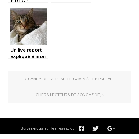
+ DTC !
Un live report
expliqué à mon
chat
CANDY, DE INCLOSE. LE GAMIN À L’EP PARFAIT.
CHERS LECTEURS DE SONGAZINE,
Suivez-nous sur les réseaux :
Inscription newsletter :