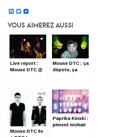
Facebook
Twitter
Vous Aimerez Aussi
Live report :
Mouse DTC : ça
Mouse DTC @
dépote, ça
l’Alimentation
gigote !
Générale, Paris
Paprika Kinski :
piment mohair
Mouse DTC 6x