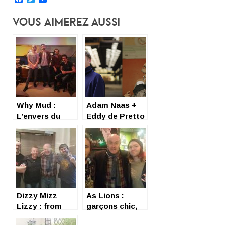
Vous Aimerez Aussi
Why Mud :
Adam Naas +
L’envers du
Eddy de Pretto
décor d’Adam
, live report
& Joe
@EMB95
Dizzy Mizz
As Lions :
Lizzy : from
garçons chic,
Denmark, with
musique tchac