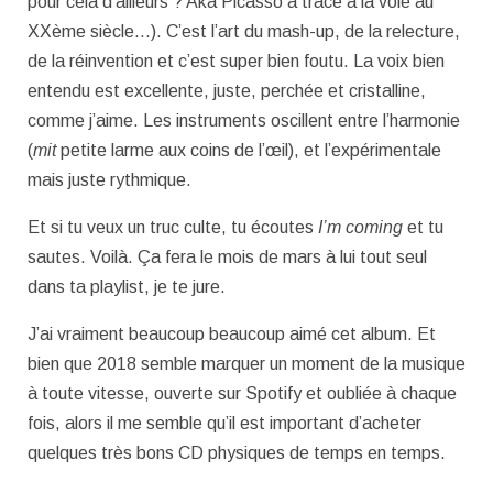
pour cela d’ailleurs ? Aka Picasso a tracé à la voie au
XXème siècle…). C’est l’art du mash-up, de la relecture,
de la réinvention et c’est super bien foutu. La voix bien
entendu est excellente, juste, perchée et cristalline,
comme j’aime. Les instruments oscillent entre l’harmonie
(
mit
petite larme aux coins de l’œil), et l’expérimentale
mais juste rythmique.
Et si tu veux un truc culte, tu écoutes
I’m coming
et tu
sautes. Voilà. Ça fera le mois de mars à lui tout seul
dans ta playlist, je te jure.
J’ai vraiment beaucoup beaucoup aimé cet album. Et
bien que 2018 semble marquer un moment de la musique
à toute vitesse, ouverte sur Spotify et oubliée à chaque
fois, alors il me semble qu’il est important d’acheter
quelques très bons CD physiques de temps en temps.