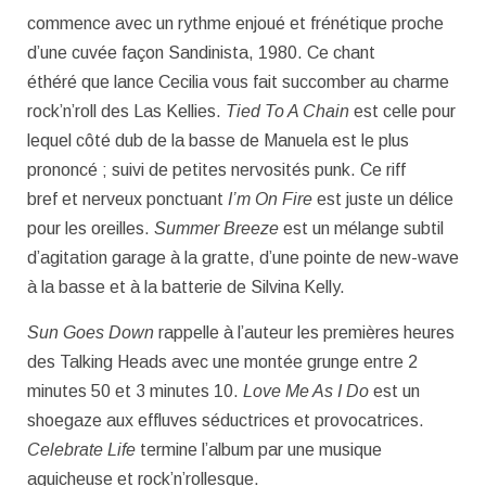
commence avec un rythme enjoué et frénétique proche
d’une cuvée façon Sandinista, 1980. Ce chant
éthéré que lance Cecilia vous fait succomber au charme
rock’n’roll des Las Kellies.
Tied To A Chain
est celle pour
lequel côté dub de la basse de Manuela est le plus
prononcé ; suivi de petites nervosités punk. Ce riff
bref et nerveux ponctuant
I’m On Fire
est juste un délice
pour les oreilles.
Summer Breeze
est un mélange subtil
d’agitation garage à la gratte, d’une pointe de new-wave
à la basse et à la batterie de Silvina Kelly.
Sun Goes Down
rappelle à l’auteur les premières heures
des Talking Heads avec une montée grunge entre 2
minutes 50 et 3 minutes 10.
Love Me As I Do
est un
shoegaze aux effluves séductrices et provocatrices.
Celebrate Life
termine l’album par une musique
aguicheuse et rock’n’rollesque.