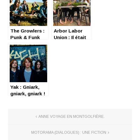
The Growlers :
Arbor Labor
Punk & Funk
Union : Il était
sont dans une
une fois en
boîte
Géorgie…
Yak : Gniark,
gniark, gniark !
ANNE VOYAGE EN MONTGOLFIÈRE.
MOTORAMA (DIALOGUES) : UNE FICTION