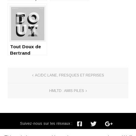
demandez nos
radicale et
chouchous !
vertige musical
Tout Doux de
Bertrand
Betsch : du
velours
AC/DC LANE, FRESQUES ET REPRISES
HMLTD : AMIS PILES
Suivez-nous sur les réseaux :
Inscription newsletter :