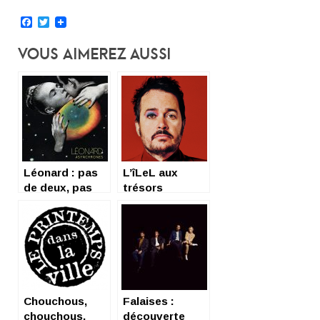
Facebook
Twitter
Vous Aimerez Aussi
Léonard : pas
L’îLeL aux
de deux, pas
trésors
décalés !
d’Hildebrandt
Chouchous,
Falaises :
chouchous,
découverte