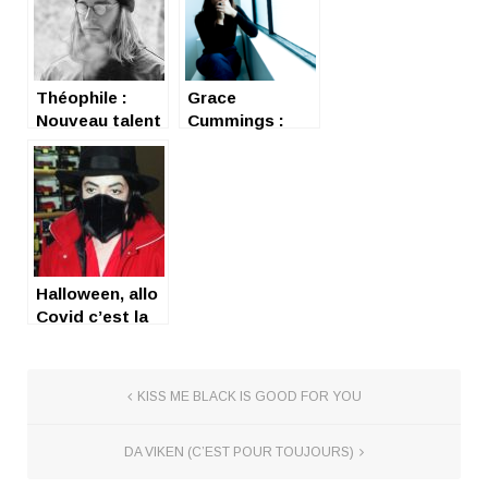
Théophile :
Grace
Nouveau talent
Cummings :
de la scène pop
rauque and soul
française
sister
Halloween, allo
Covid c’est la
musique….
KISS ME BLACK IS GOOD FOR YOU
DA VIKEN (C’EST POUR TOUJOURS)