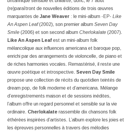
britannique sensible et brillante, donc, le 7 août
(re)paraîtront de nouvelles éditions de trois œuvres
marquantes de
Jane Weaver
: le mini-album -EP-
Like
An Aspen Leaf
(2002), son premier album
Seven Day
Smile
(2006) et son second album
Cherlokalate
(2007).
Like An Aspen Leaf
est un mini-album folk
mélancolique aux influences americana et baroque pop,
enrichi par des arrangements de violoncelle, de piano et
de riches harmonies vocales. Remastérisé, il reste une
œuvre poétique et introspective.
Seven Day Smile
propose une collection de récits du quotidien teintés de
dream pop, de folk moderne et d’americana. Mélange
d’enregistrements maison et de sessions inédites,
l’album offre un regard personnel et sensible sur la vie
ordinaire.
Cherlokalate
rassemble dix chansons folk
éthérées inspirées d’artistes. L’album explore les joies et
les épreuves personnelles à travers des mélodies