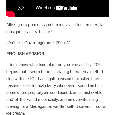
Allez, ça ira pour cet après-midi, vivent les femmes, la
musique et assez bossé !
Jérôme « Gaz réfrigérant R290 » V.
ENGLISH VERSION
I don’t know what kind of mood you’re in as July 2026
begins, but I seem to be oscillating between a melted
slug with the IQ of an eighth-division footballer, brief
flashes of intellectual clarity whenever I spend an hour
somewhere properly air-conditioned, an unmistakable
end-of-the-world melancholy, and an overwhelming
craving for a Madagascar vanilla–salted caramel–coffee
ice cream.