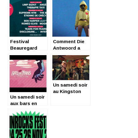
Festival
Comment Die
Beauregard
Antwoord a
2019
tout défoncé
ce 1er Juillet
2017 au
MainSquare
Festival.
Un samedi soir
au Kingston
Un samedi soir
Mines
aux bars en
Trans