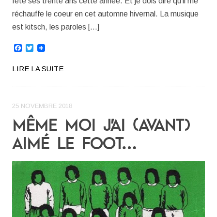
fêté ses trente ans cette année. Et je dois dire qu’il me
réchauffe le coeur en cet automne hivernal. La musique
est kitsch, les paroles […]
Facebook
Twitter
LIRE LA SUITE
25 NOVEMBRE 2018
MÊME MOI J’AI (AVANT)
AIMÉ LE FOOT…