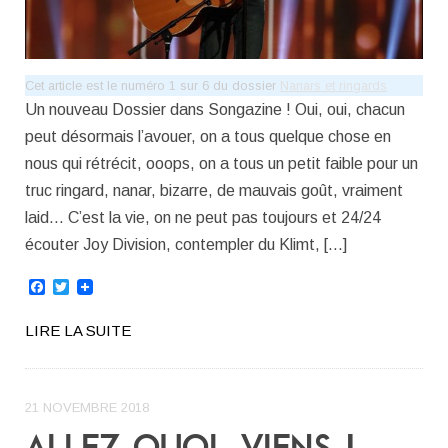
Cet article est le numéro 1 sur 6 du dossier
Nanars et ringards
Un nouveau Dossier dans Songazine ! Oui, oui, chacun
peut désormais l’avouer, on a tous quelque chose en
nous qui rétrécit, ooops, on a tous un petit faible pour un
truc ringard, nanar, bizarre, de mauvais goût, vraiment
laid… C’est la vie, on ne peut pas toujours et 24/24
écouter Joy Division, contempler du Klimt, […]
Facebook
Twitter
LIRE LA SUITE
21 NOVEMBRE 2018
ALLEZ QUOI, VIENS !