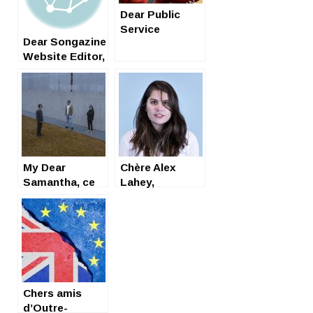
Dear Public
Service
Dear Songazine
Broadcasting
Website Editor,
My Dear
Chère Alex
Samantha, ce
Lahey,
jeune groupe
italien qui rime
avec rock
californien.
Chers amis
d’Outre-