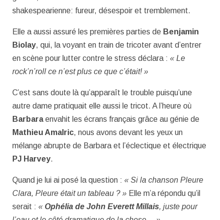
shakespearienne: fureur, désespoir et tremblement.
Elle a aussi assuré les premières parties de
Benjamin
Biolay
, qui, la voyant en train de tricoter avant d’entrer
en scène pour lutter contre le stress déclara :
« Le
rock’n’roll ce n’est plus ce que c’était! »
C’est sans doute là qu’apparaît le trouble puisqu’une
autre dame pratiquait elle aussi le tricot. A l’heure où
Barbara
envahit les écrans français grâce au génie de
Mathieu Amalric
, nous avons devant les yeux un
mélange abrupte de Barbara et l’éclectique et électrique
PJ Harvey
.
Quand je lui ai posé la question :
« Si la chanson Pleure
Clara, Pleure était un tableau ? »
Elle m’a répondu qu’il
serait :
«
Ophélia
de
John Everett Millais
, juste pour
l’eau et le côté dramatique de la chose… »