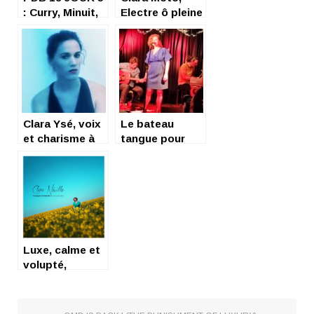
: Curry, Minuit,
Electre ô pleine
Luciani …
de Graz
Clara Ysé, voix
Le bateau
et charisme à
tangue pour
découvrir sur
Clara Neville
scène
21/04 El
Alamein
Luxe, calme et
volupté,
invitation au
« voyage
immobile » de