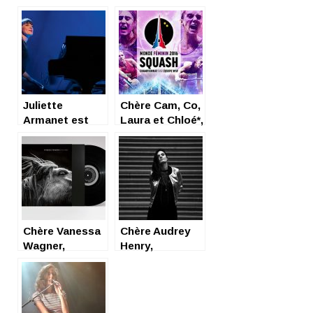
Juliette
Chère Cam, Co,
Armanet est
Laura et Chloé*,
notre grande
Chères
amie
mousquetaires
du squash,
Chère Vanessa
Chère Audrey
Wagner,
Henry,