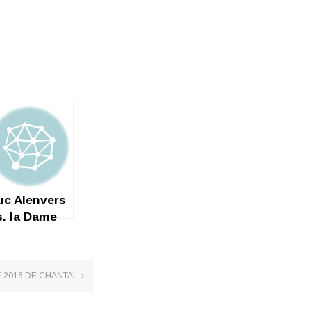
uc Alenvers
s. la Dame
e Canton !
E 2016 DE CHANTAL