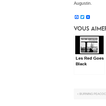
Augustin.
Facebook
Twitter
Vous Aime
Les Red Goes
Black
abandonnent
la ville morte
BURNING PEACOCKS