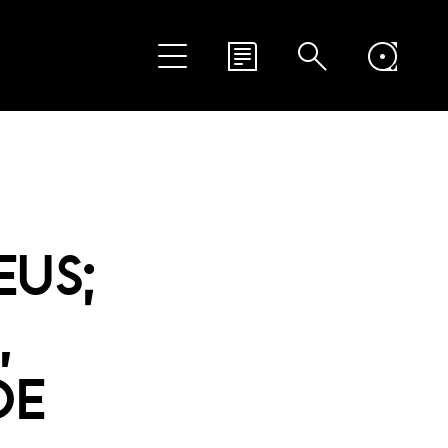
EUS;
,
DE