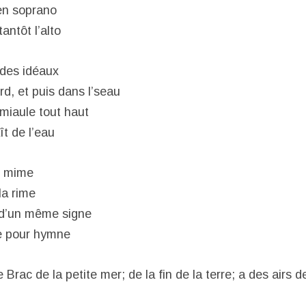
en soprano
antôt l’alto
 des idéaux
d, et puis dans l’seau
miaule tout haut
t de l’eau
e mime
la rime
 d’un même signe
e pour hymne
rac de la petite mer; de la fin de la terre; a des airs 