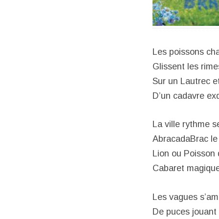
Les poissons cha
Glissent les rime
Sur un Lautrec e
D’un cadavre ex
La ville rythme s
AbracadaBrac l
Lion ou Poisson
Cabaret magiqu
Les vagues s’am
De puces jouant 