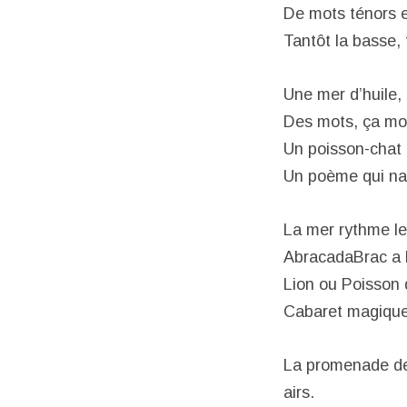
De mots ténors 
Tantôt la basse, t
Une mer d’huile,
Des mots, ça mor
Un poisson-chat 
Un poème qui naî
La mer rythme l
AbracadaBrac a 
Lion ou Poisson
Cabaret magiqu
La promenade de B
airs.