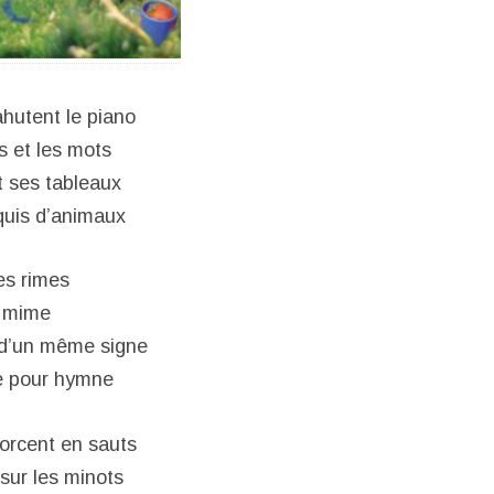
hutent le piano
s et les mots
t ses tableaux
quis d’animaux
es rimes
e mime
 d’un même signe
e pour hymne
orcent en sauts
sur les minots