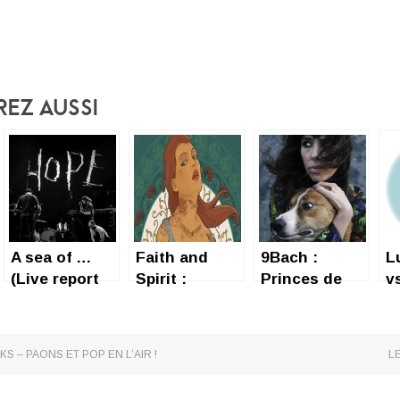
rez Aussi
A sea of …
Faith and
9Bach :
L
(Live report
Spirit :
Princes de
v
Godspeed
comme là-
Galles
d
You ! Black
bas, dis !
Emperor)
 – PAONS ET POP EN L’AIR !
L