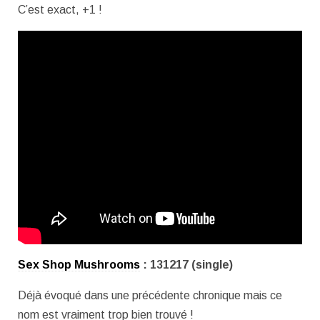
C’est exact, +1 !
Sex Shop Mushrooms
: 131217 (single)
Déjà évoqué dans une précédente chronique mais ce
nom est vraiment trop bien trouvé !