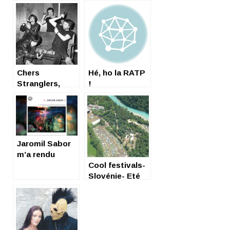
Chers
Hé, ho la RATP
Stranglers,
!
Jaromil Sabor
m’a rendu
happy
Cool festivals-
Slovénie- Eté
2018 !