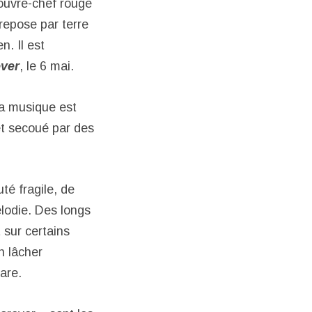
ouvre-chef rouge
 repose par terre
. Il est
ver
, le 6 mai.
sa musique est
et secoué par des
té fragile, de
élodie. Des longs
sur certains
n lâcher
are.