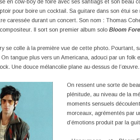
sé en cow-boy de foire avec ses santiags et son beau c
toir pour boire un cocktail. Sa guitare dans son étui se
tre caressée durant un concert. Son nom : Thomas Cohen
compositeur. Il sort son premier album solo
Bloom Fore
ry se colle à la première vue de cette photo. Pourtant, 
 On tangue plus vers un Americana, adouci par un folk 
ock. Une douce mélancolie plane au-dessus de l’œuvre.
On ressent une sorte de beau
plénitude, au niveau de la m
moments sensuels découlent 
morceaux, agrémentés par u
d’émotions produit par la guit