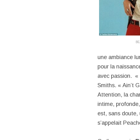
BE
une ambiance lun
pour la naissance
avec passion. « 
Smiths. « Ain’t 
Attention, la cha
intime, profonde,
est, sans doute,
s’appelait Peache