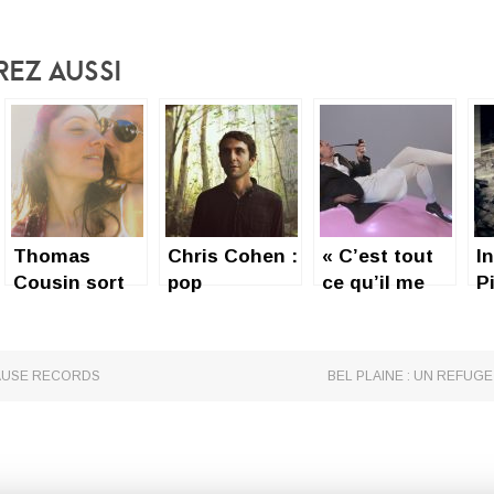
rez Aussi
Thomas
Chris Cohen :
« C’est tout
I
Cousin sort
pop
ce qu’il me
Pi
son premier
psychédélique
reste », du
album solo :
pour les
grand
Debbie et Moi
vacances
Thomas
AUSE RECORDS
BEL PLAINE : UN REFUG
Fersen