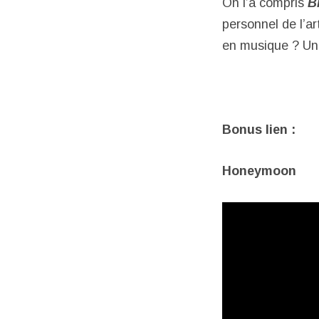
On l’a compris
B
personnel de l’a
en musique ? Un 
Bonus lien :
Honeymoon