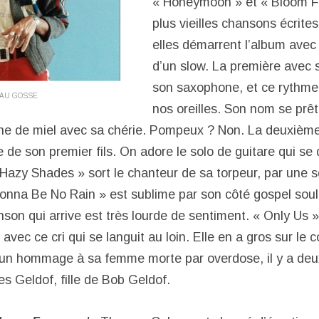
« Honeymoon » et « Bloom Fo
plus vieilles chansons écrites 
elles démarrent l’album avec 
d’un slow. La première avec s
son saxophone, et ce rythme
AU GOSSE
nos oreilles. Son nom se prê
e de miel avec sa chérie. Pompeux ? Non. La deuxième 
 de son premier fils. On adore le solo de guitare qui se
Hazy Shades » sort le chanteur de sa torpeur, par une s
Gonna Be No Rain » est sublime par son côté gospel soul 
nson qui arrive est très lourde de sentiment. « Only Us » 
 avec ce cri qui se languit au loin. Elle en a gros sur l
 un hommage à sa femme morte par overdose, il y a deux
s Geldof, fille de Bob Geldof.