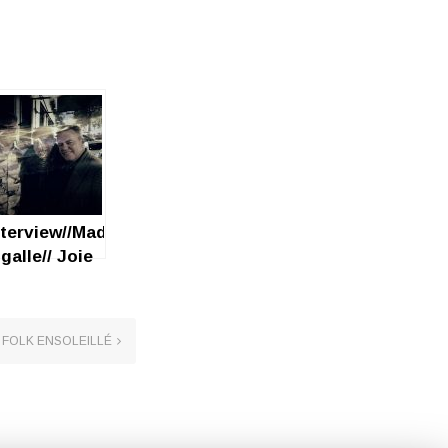
nterview//Madness//
galle// Joie
E FOLK ENSOLEILLÉ