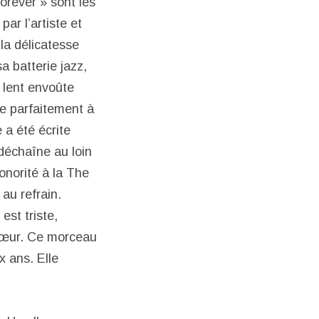
rever » sont les
par l’artiste et
la délicatesse
a batterie jazz,
 lent envoûte
te parfaitement à
a été écrite
 déchaîne au loin
onorité à la The
au refrain.
est triste,
e cœur. Ce morceau
 ans. Elle