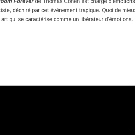
loom Forever
de Thomas Cohen est chargé d’émotions
rtiste, déchiré par cet événement tragique. Quoi de mieu
art qui se caractérise comme un libérateur d’émotions.