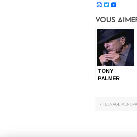
Facebook
Twitter
Vous Aime
TONY
PALMER
Leonard
Cohen : Bird
on a wire
TEENAGE MENOP