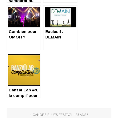
samouraï du
EP
Hip-Hop
Exclusif :
Combien pour
DEMAIN
OMOH ?
Banzaï Lab #9,
la compil’ pour
chiller tout l’été
CAHORS BLUES FESTIVAL : 35 ANS !