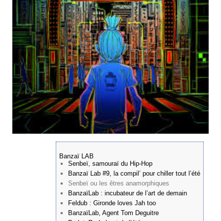
Banzaï LAB
Senbeï, samouraï du Hip-Hop
Banzaï Lab #9, la compil’ pour chiller tout l’été
Senbeï ou les êtres anamorphiques
BanzaïLab : incubateur de l’art de demain
Feldub : Gironde loves Jah too
BanzaïLab, Agent Tom Deguitre