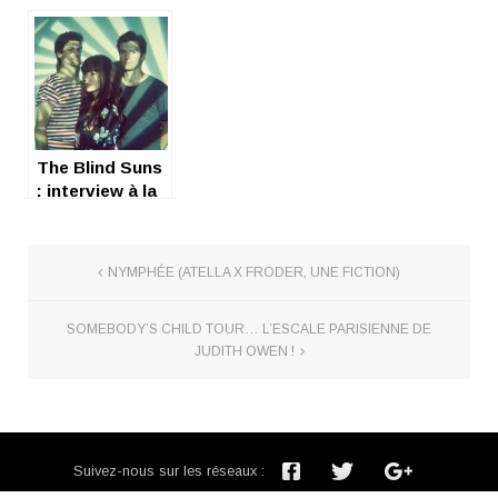
Ginkgoa
The Blind Suns
: interview à la
ferme
NYMPHÉE (ATELLA X FRODER, UNE FICTION)
SOMEBODY’S CHILD TOUR… L’ESCALE PARISIENNE DE
JUDITH OWEN !
Suivez-nous sur les réseaux :