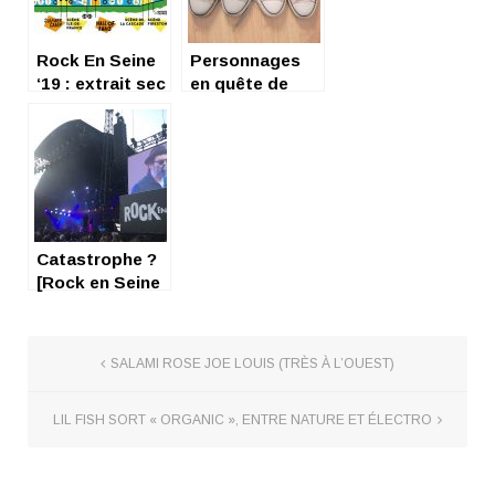
Rock En Seine
Personnages
‘19 : extrait sec
en quête de
subjectif,
hauteur à Rock
loufoque et
en Seine
aléatoire
Catastrophe ?
[Rock en Seine
2019 – Jour 1]
SALAMI ROSE JOE LOUIS (TRÈS À L’OUEST)
LIL FISH SORT « ORGANIC », ENTRE NATURE ET ÉLECTRO