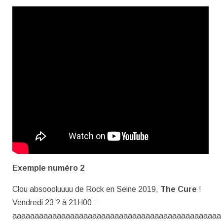
Exemple numéro 2
Clou absoooluuuu de Rock en Seine 2019,
The Cure
!
Vendredi 23 ? à 21H00 :
aaaaaaaaaaaaaaaaaaaaaaaaaaaaaaaaaaaaaaaaaaaaaaa