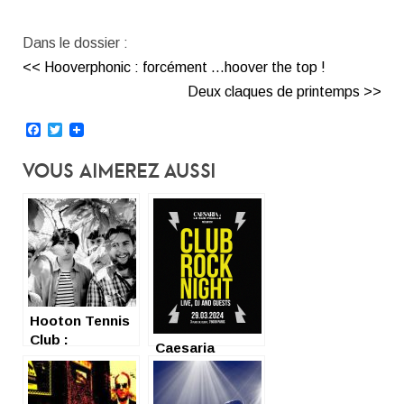
Dans le dossier :
<< Hooverphonic : forcément …hoover the top !
Deux claques de printemps >>
Facebook
Twitter
Vous Aimerez Aussi
Hooton Tennis
Club :
Caesaria
Rock’n’roll
imperator du
chocolate
Club Rock au