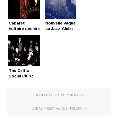
Sub de Pigalle
ce 29 mars à la
« Club Rock
Night »
Cabaret
Nouvelle Vague
Voltaire déchire
au Jazz-Club :
le temps
classe !
The Celtic
Social Club :
entraînant +
frais + libre
DOUBLE FOCUS SUR NICK CAVE
JUDAS PRIEST, ALIVE SINCE 1974