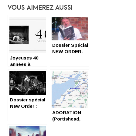
Vous Aimerez Aussi
Dossier Spécial
NEW ORDER-
Joyeuses 40
Coup de Coeur
années à
l’album Closer
de Joy Division
! Et de
nombreuses
encore à
Dossier spécial
venir…..
New Order :
émotion
ADORATION
(Portishead,
Mysterons)