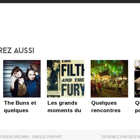
rez Aussi
The Buns et
Les grands
Quelques
Q
quelques
moments du
rencontres
p
autres
Punk
express
(
muses…
(quelques
@Rock en
c
dates clés)
Seine 2017
OKEN DREAMS : SINGLE PARFAIT
DEVENEZ FAN DES R