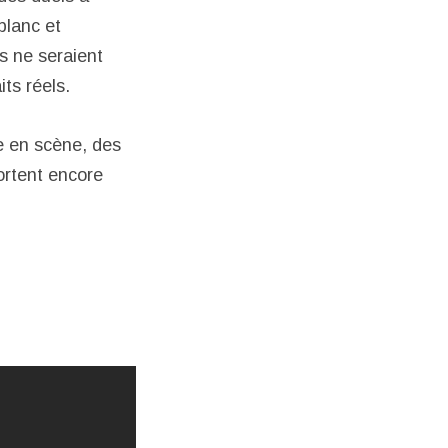
blanc et
es ne seraient
ts réels.
se en scène, des
ortent encore