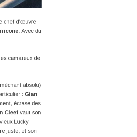
 ce chef d’œuvre
rricone.
Avec du
 des camaïeux de
 (méchant absolu)
rticulier :
Gian
ement, écrase des
n Cleef
vaut son
 vieux Lucky
ire juste, et son