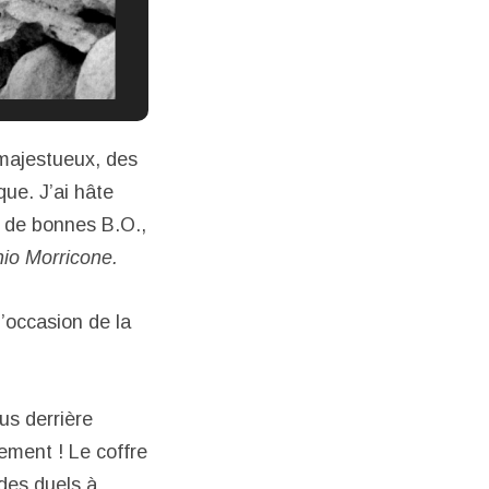
majestueux, des
que. J’ai hâte
s de bonnes B.O.,
nio Morricone.
’occasion de la
us derrière
ement ! Le coffre
des duels à