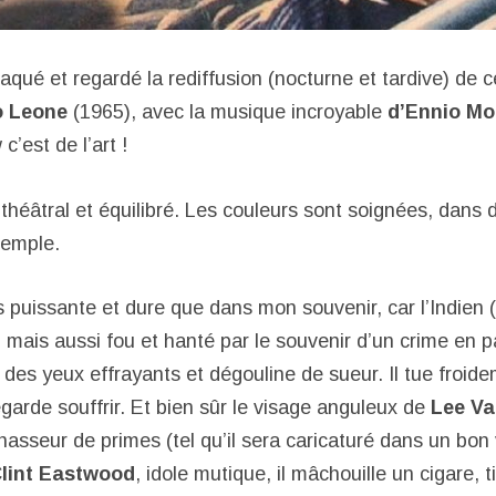
 craqué et regardé la rediffusion (nocturne et tardive) de
o Leone
(1965), avec la musique incroyable
d’Ennio Mo
c’est de l’art !
théâtral et équilibré. Les couleurs sont soignées, dans
xemple.
us puissante et dure que dans mon souvenir, car l’Indien
el mais aussi fou et hanté par le souvenir d’un crime en pa
 des yeux effrayants et dégouline de sueur. Il tue froid
egarde souffrir. Et bien sûr le visage anguleux de
Lee Va
hasseur de primes (tel qu’il sera caricaturé dans un bon
lint Eastwood
, idole mutique, il mâchouille un cigare, t