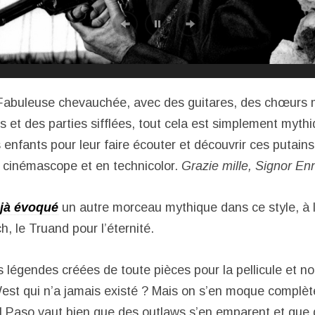
 Fabuleuse chevauchée, avec des guitares, des chœurs 
 et des parties sifflées, tout cela est simplement mythi
s enfants pour leur faire écouter et découvrir ces putain
en cinémascope et en technicolor.
Grazie mille, Signor En
éjà évoqué
un autre morceau mythique dans ce style, à l
h, le Truand pour l’éternité.
 légendes créées de toute pièces pour la pellicule et no
West qui n’a jamais existé ? Mais on s’en moque complèt
l Paso vaut bien que des outlaws s’en emparent et que 