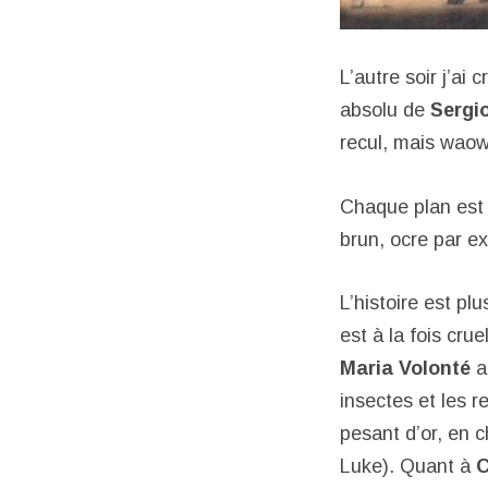
L’autre soir j’ai
absolu de
Sergi
recul, mais waow 
Chaque plan est 
brun, ocre par e
L’histoire est pl
est à la fois cru
Maria Volonté
a
insectes et les r
pesant d’or, en c
Luke). Quant à
C