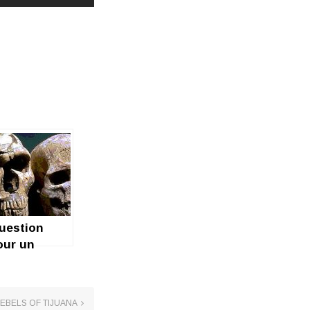
uestion
our un
super)
hampion
EBELS OF TIJUANA