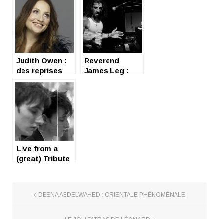
Judith Owen :
Reverend
des reprises
James Leg :
pas volées !
keyboard
power !
Live from a
(great) Tribute
and Birthday
Party
DEENA ABDELWAHED : ORIENTALE PHÉNOMÉNALE