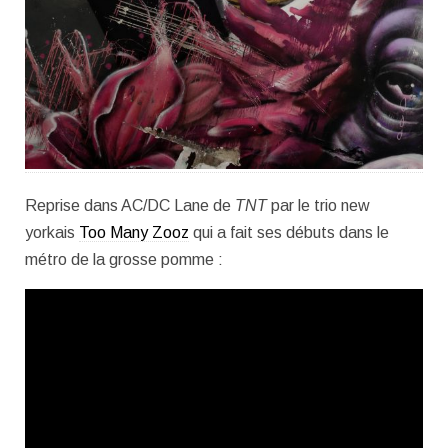
Reprise dans AC/DC Lane de
TNT
par le trio new
yorkais
Too Many Zooz
qui a fait ses débuts dans le
métro de la grosse pomme :