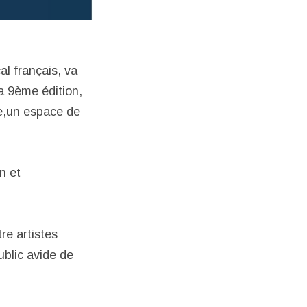
l français, va
a 9ème édition,
e,un espace de
n et
re artistes
ublic avide de