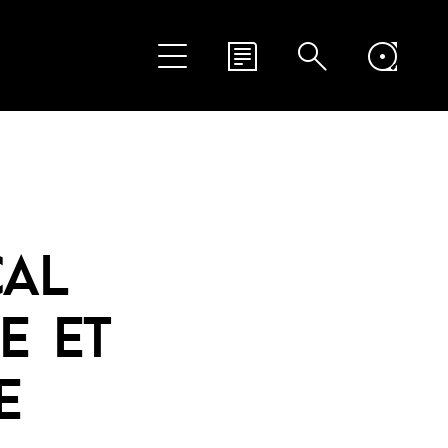
CAL
E ET
E