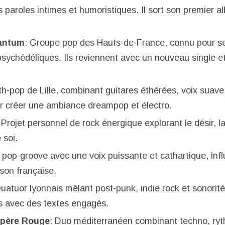
 paroles intimes et humoristiques. Il sort son premier 
antum
: Groupe pop des Hauts-de-France, connu pour s
psychédéliques. Ils reviennent avec un nouveau single e
h-pop de Lille, combinant guitares éthérées, voix suave,
r créer une ambiance dreampop et électro.
 Projet personnel de rock énergique explorant le désir, l
 soi.
te pop-groove avec une voix puissante et cathartique, inf
nson française.
Quatuor lyonnais mêlant post-punk, indie rock et sonorit
s avec des textes engagés.
ipère Rouge
: Duo méditerranéen combinant techno, ry