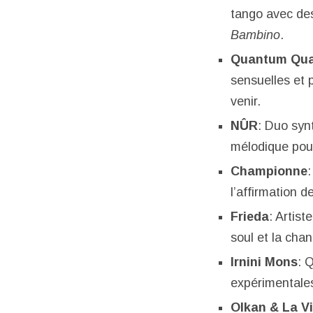
tango avec des
Bambino
.
Quantum Qu
sensuelles et 
venir.
NÛR
: Duo synt
mélodique pou
Championne
:
l’affirmation de
Frieda
: Artis
soul et la cha
Irnini Mons
: 
expérimentale
Olkan & La V