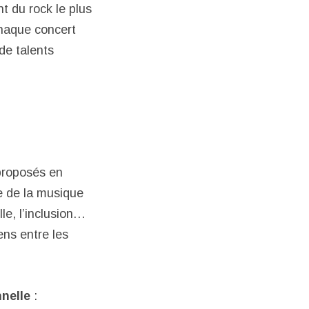
t du rock le plus
Chaque concert
de talents
 proposés en
e de la musique
lle, l’inclusion…
ens entre les
nnelle
: