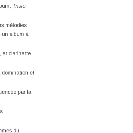
album,
Tristo
es mélodies
t un album à
 et clarinette
a domination et
luencée par la
és
thmes du