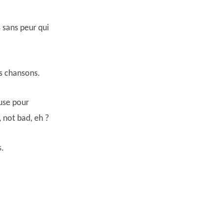
s sans peur qui
s chansons.
Muse pour
 not bad, eh ?
s.