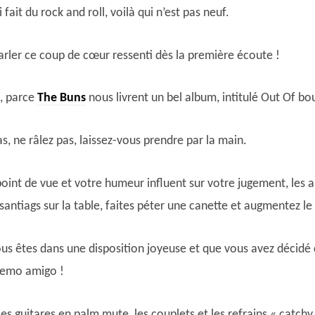
 fait du rock and roll, voilà qui n’est pas neuf.
parler ce coup de cœur ressenti dès la première écoute !
t, parce
The Buns
nous livrent un bel album, intitulé Out Of bo
s, ne râlez pas, laissez-vous prendre par la main.
point de vue et votre humeur influent sur votre jugement, les a
 santiags sur la table, faites péter une canette et augmentez 
s êtes dans une disposition joyeuse et que vous avez décidé 
lemo amigo !
les guitares en palm mute, les couplets et les refrains « catchy