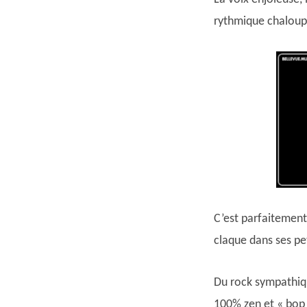
rythmique chaloupée
C’est parfaitement 
claque dans ses pet
Du rock sympathiqu
100% zen et « bop 