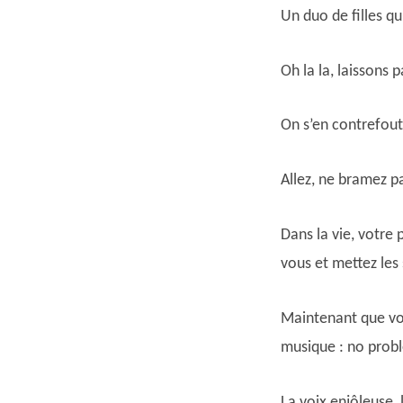
Un duo de filles qui
Oh la la, laissons 
On s’en contrefou
Allez, ne bramez pa
Dans la vie, votre 
vous et mettez les
Maintenant que vou
musique : no prob
La voix enjôleuse, 