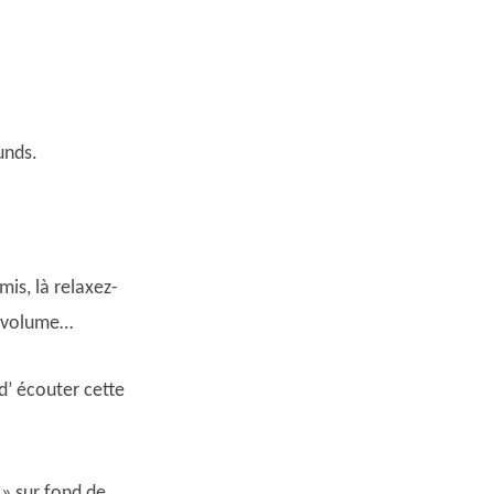
unds.
mis, là relaxez-
le volume…
d’ écouter cette
 » sur fond de