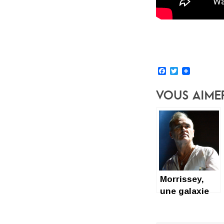
Facebook
Twitter
Vous Aime
Morrissey,
une galaxie
au-dessus
des autres