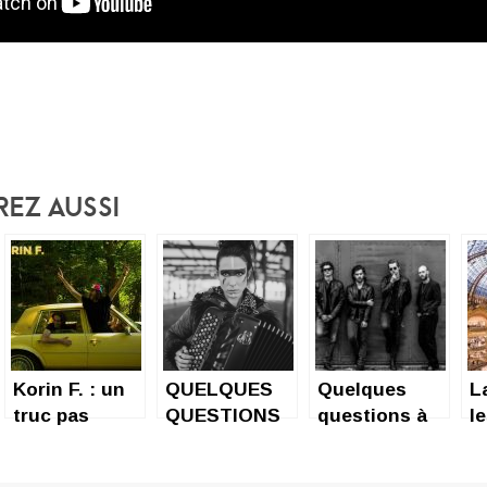
rez Aussi
Korin F. : un
QUELQUES
Quelques
L
truc pas
QUESTIONS
questions à
l
comme les
À YOANNA,
Undervoid….
autres
SORTIE DU