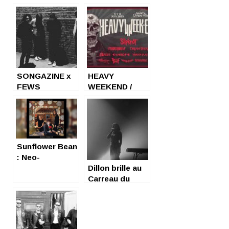
SONGAZINE x
HEAVY
FEWS
WEEKEND /
NANCY : un
festival qui
monte, qui
monte !
Sunflower Bean
: Neo-
psychedelism
Dillon brille au
for a digital age
Carreau du
Temple