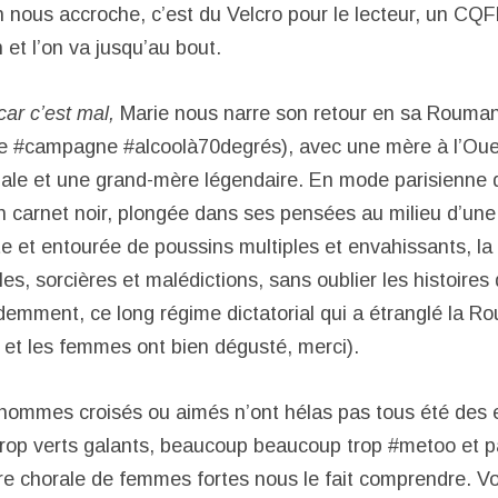
 nous accroche, c’est du Velcro pour le lecteur, un CQ
et l’on va jusqu’au bout.
car c’est mal,
Marie nous narre son retour en sa Rouman
e #campagne #alcoolà70degrés), avec une mère à l’Oue
le et une grand-mère légendaire. En mode parisienne q
n carnet noir, plongée dans ses pensées au milieu d’une
e et entourée de poussins multiples et envahissants, la 
les, sorcières et malédictions, sans oublier les histoir
demment, ce long régime dictatorial qui a étranglé la Ro
 et les femmes ont bien dégusté, merci).
hommes croisés ou aimés n’ont hélas pas tous été des 
rop verts galants, beaucoup beaucoup trop #metoo et p
oire chorale de femmes fortes nous le fait comprendre. 