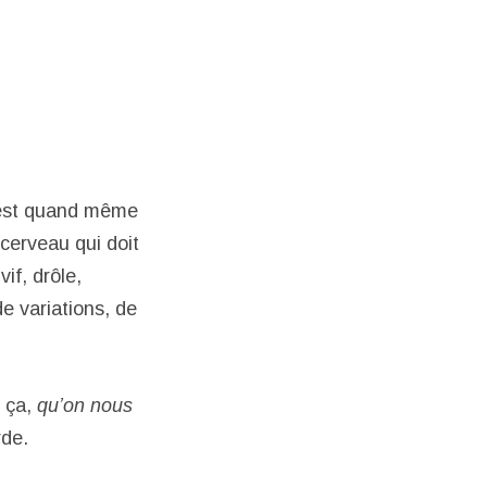
 c’est quand même
 cerveau qui doit
if, drôle,
e variations, de
t ça,
qu’on nous
rde.