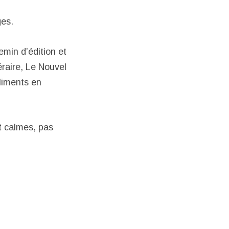
ges.
hemin d’édition et
éraire, Le Nouvel
liments en
nt calmes, pas