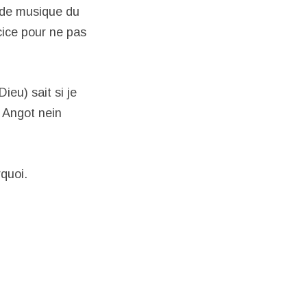
ande musique du
rcice pour ne pas
eu) sait si je
. Angot nein
quoi.