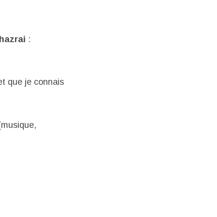
hazrai
:
et que je connais
 (musique,