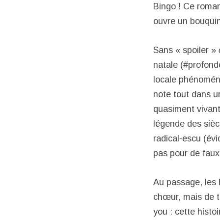
Bingo ! Ce roman
ouvre un bouquin 
Sans « spoiler »
natale (#profond
locale phénoména
note tout dans u
quasiment vivant
légende des sièc
radical-escu (évi
pas pour de faux
Au passage, les 
chœur, mais de t
you : cette hist