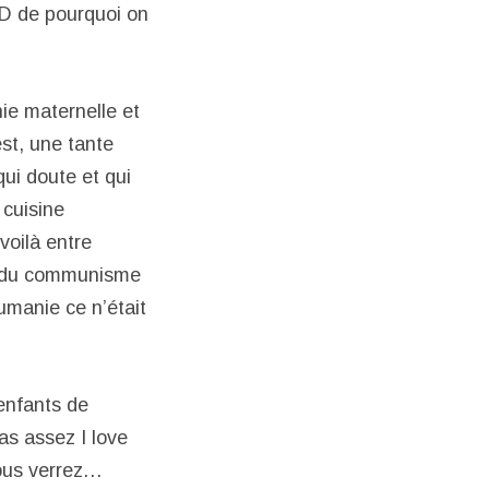
FD de pourquoi on
ie maternelle et
st, une tante
ui doute et qui
 cuisine
voilà entre
es du communisme
umanie ce n’était
enfants de
as assez I love
Vous verrez…