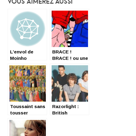
Vous Aimerez Aussi
L’envol de
BRACE !
Moinho
BRACE ! ou une
bonne claque
sur les
tympans !
Toussaint sans
Razorlight :
tousser
British
excellence, en
mode CQFD