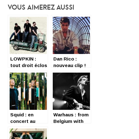
Vous Aimerez Aussi
LOWPKIN :
Dan Rico :
tout droit éclos
nouveau clip !
de la ruche de
l’électro-rock
Squid : en
Warhaus : from
concert au
Belgium with
Trabendo, le 9
love
octobre 2021