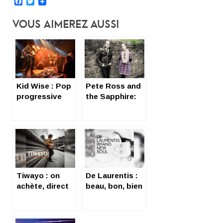
Facebook
Twitter
Vous Aimerez Aussi
Kid Wise : Pop
Pete Ross and
progressive
the Sapphire:
toulousaine
interview chou,
bijou, joujou
Tiwayo : on
De Laurentis :
achète, direct
beau, bon, bien