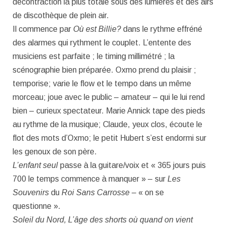
décontraction la plus totale sous des lumières et des airs
de discothèque de plein air.
Il commence par
Où est Billie?
dans le rythme effréné
des alarmes qui rythment le couplet. L’entente des
musiciens est parfaite ; le timing millimétré ; la
scénographie bien préparée. Oxmo prend du plaisir ;
temporise; varie le flow et le tempo dans un même
morceau; joue avec le public – amateur – qui le lui rend
bien – curieux spectateur. Marie Annick tape des pieds
au rythme de la musique; Claude, yeux clos, écoute le
flot des mots d’Oxmo; le petit Hubert s’est endormi sur
les genoux de son père.
L’enfant seul
passe à la guitare/voix et « 365 jours puis
700 le temps commence à manquer » – sur
Les
Souvenirs
du
Roi Sans Carrosse –
« on se
questionne ».
Soleil du Nord, L’âge des shorts où quand on vient