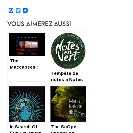
Facebook
Twitter
Vous Aimerez Aussi
The
Maccabees :
rayon de
Tempête de
lumière
notes à Notes
bienfaisant
en vert !
In Search Of
The ScOpe,
Sun : au rayon
voyage en