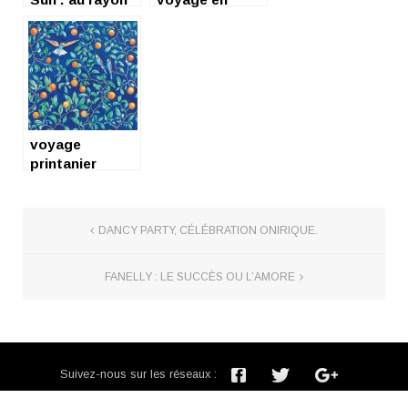
des produits
Katchésie
chauds
voyage
printanier
intergalactique
avec une pépite
lyonnaise…
DANCY PARTY, CÉLÉBRATION ONIRIQUE.
FANELLY : LE SUCCÈS OU L’AMORE
Suivez-nous sur les réseaux :
Inscription newsletter :