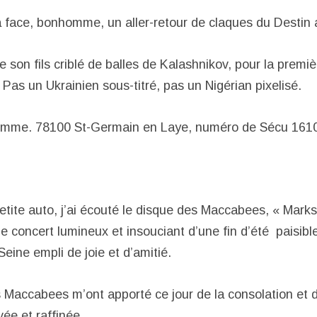
ta face, bonhomme, un aller-retour de claques du Destin 
e son fils criblé de balles de Kalashnikov, pour la premiè
 Pas un Ukrainien sous-titré, pas un Nigérian pixelisé.
mme. 78100 St-Germain en Laye, numéro de Sécu 1610
tite auto, j’ai écouté le disque des Maccabees, « Marks 
 concert lumineux et insouciant d’une fin d’été paisibl
Seine empli de joie et d’amitié.
s Maccabees m’ont apporté ce jour de la consolation et d
ée et raffinée.