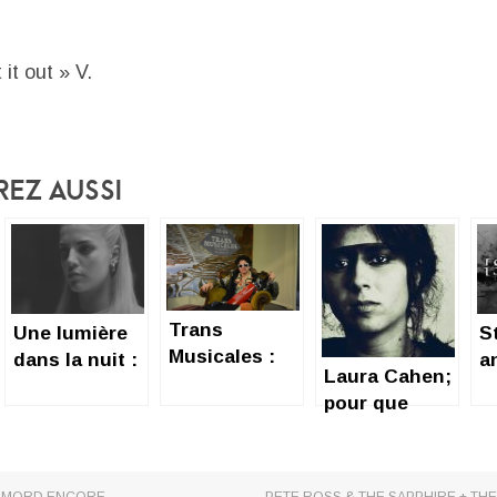
it out » V.
rez Aussi
Trans
Une lumière
S
Musicales :
dans la nuit :
a
Laura Cahen;
Les DJs de
LONDON
(f
pour que
l’ombre à la
GRAMMAR
brûlent les
lumière
terres du
Nord.