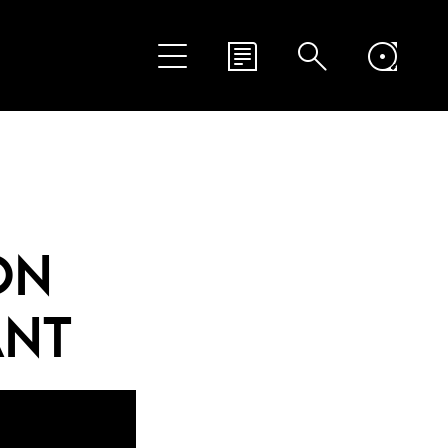
ON
ANT