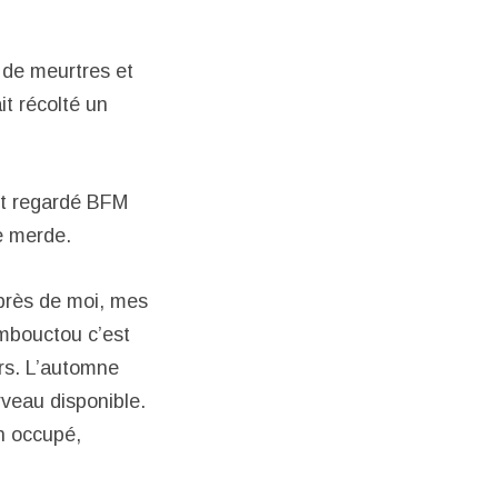
 de meurtres et
it récolté un
et regardé BFM
e merde.
i près de moi, mes
ombouctou c’est
eurs. L’automne
rveau disponible.
en occupé,