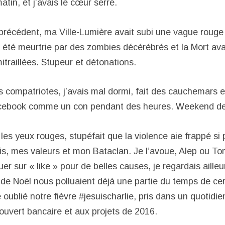
atin, et j’avais le cœur serré.
 précédent, ma Ville-Lumière avait subi une vague rouge
t été meurtrie par des zombies décérébrés et la Mort ava
traillées. Stupeur et détonations.
compatriotes, j’avais mal dormi, fait des cauchemars 
acebook comme un con pendant des heures. Weekend d
il les yeux rouges, stupéfait que la violence aie frappé s
s, mes valeurs et mon Bataclan. Je l’avoue, Alep ou T
iquer sur « like » pour de belles causes, je regardais aill
s de Noël nous polluaient déjà une partie du temps de ce
oublié notre fièvre #jesuischarlie, pris dans un quotidi
uvert bancaire et aux projets de 2016.