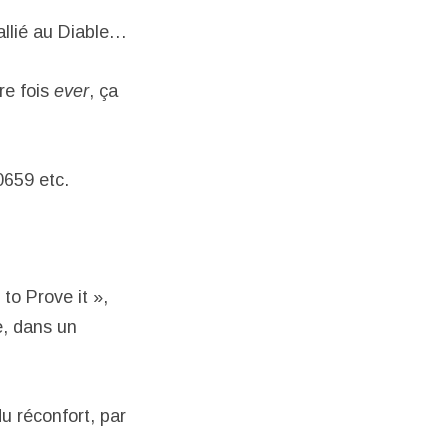
allié au Diable…
re fois
ever
, ça
659 etc.
to Prove it »,
e, dans un
u réconfort, par