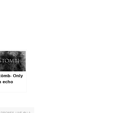
tömb- Only
n echo
iction)