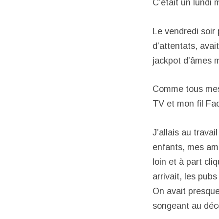
C’était un lundi m
Le vendredi soir
d’attentats, avai
jackpot d’âmes mi
Comme tous mes 
TV et mon fil F
J’allais au trava
enfants, mes ami
loin et à part cl
arrivait, les pub
On avait presque 
songeant au déco