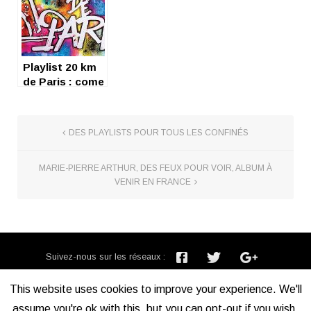
chill
Playlist 20 km
de Paris : come
on !!!
DES PLAYLISTS POUR TOUS LES CONFINÉS
MARIE-PIERRE ARTHUR, DES FEUX POUR VOIR, ALBUM À
VENIR EN FRANCE
Suivez-nous sur les réseaux :
Inscription newsletter :
This website uses cookies to improve your experience. We'll
assume you're ok with this, but you can opt-out if you wish.