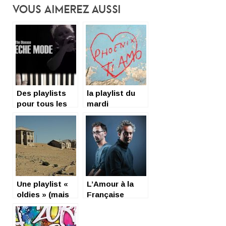
Vous Aimerez Aussi
Des playlists
la playlist du
pour tous les
mardi
confinés
Une playlist «
L’Amour à la
oldies » (mais
Française
pas que…) pour
un été 2019