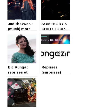
Judith Owen :
SOMEBODY’S
(much) more
CHILD TOUR…
than this
L’ESCALE
PARISIENNE DE
JUDITH OWEN !
Bic Runga :
Reprises
reprises et
(surprises)
envolées