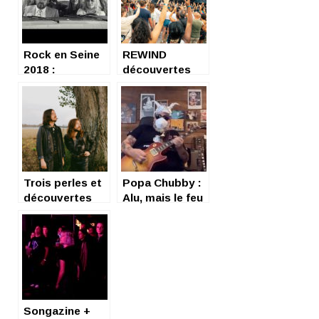
Rock en Seine
REWIND
2018 :
découvertes
découvertes et
Rock En Seine
pépites
(2015-2022)
Trois perles et
Popa Chubby :
découvertes
Alu, mais le feu
anti-stress,
!
anti-inflation
Songazine +